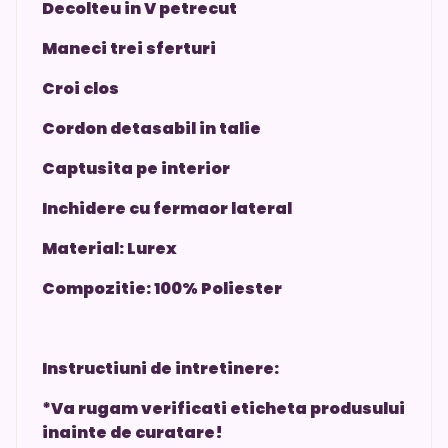
Decolteu in V petrecut
Maneci trei sferturi
Croi clos
Cordon detasabil in talie
Captusita pe interior
Inchidere cu fermaor lateral
Material: Lurex
Compozitie: 100% Poliester
Instructiuni de intretinere:
*Va rugam verificati eticheta produsului
inainte de curatare!