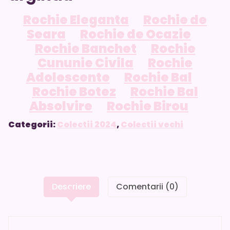
Rochie Eleganta
Rochie de
Seara
Rochie de Ocazie
Rochie Banchet
Rochie
Cununie Civila
Rochie
Adolescente
Rochie Bal
Rochie Botez
Rochie Bal
Absolvire
Rochie Birou
Categorii:
Colectii 2024
,
Colectii vechi
Descriere
Comentarii (0)