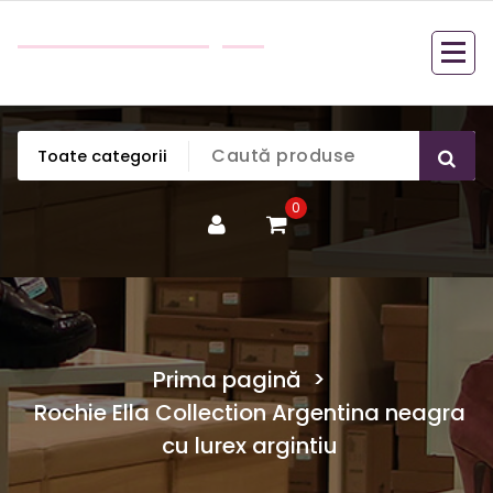
Sari
Bella Boutique
la
Cele mai frumoase haine de dama la un pret
conținut
accesibil pentru orice buzunar.
0
Prima pagină
>
Rochie Ella Collection Argentina neagra
cu lurex argintiu