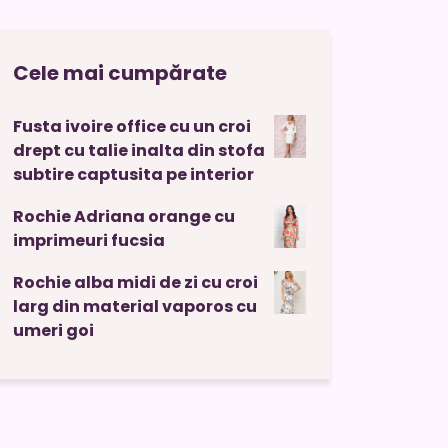
Cele mai cumpărate
Fusta ivoire office cu un croi
drept cu talie inalta din stofa
subtire captusita pe interior
Rochie Adriana orange cu
imprimeuri fucsia
Rochie alba midi de zi cu croi
larg din material vaporos cu
umeri goi