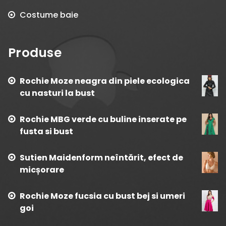
Costume baie
Produse
Rochie Moze neagra din piele ecologica
cu nasturi la bust
Rochie MBG verde cu buline inserate pe
fusta si bust
Sutien Maidenform neîntărit, efect de
micșorare
Rochie Moze fucsia cu bust bej si umeri
goi