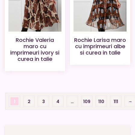
Rochie Valeria
Rochie Larisa maro
maro cu
cu imprimeuri albe
imprimeuri ivory si
si curea in talie
curea in talie
→
1
2
3
4
…
109
110
111