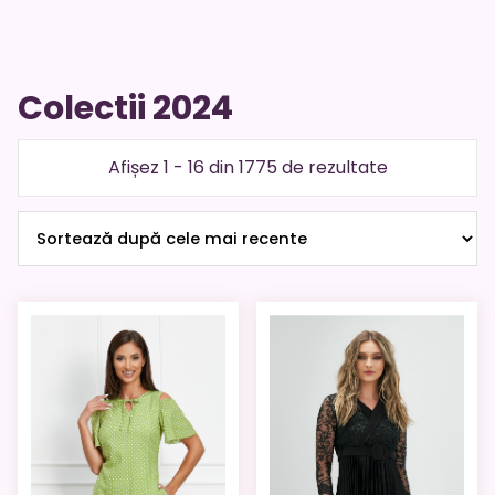
Colectii 2024
Sortat
Afișez 1 - 16 din 1775 de rezultate
după
cele
mai
recente