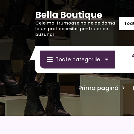
Sari
la
Bella Boutique
conținut
Cele mai frumoase haine de dama
la un pret accesibil pentru orice
buzunar.
Toate categoriile
Prima pagină
>