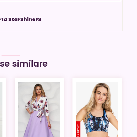
erta StarShinerS
se similare