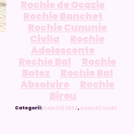
Rochie de Ocazie
Rochie Banchet
Rochie Cununie
Civila
Rochie
Adolescente
Rochie Bal
Rochie
Botez
Rochie Bal
Absolvire
Rochie
Birou
Categorii:
Colectii 2023
,
Colectii vechi