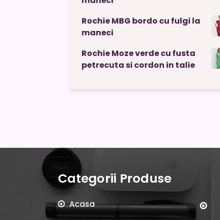
maneci
Rochie MBG bordo cu fulgi la
maneci
Rochie Moze verde cu fusta
petrecuta si cordon in talie
Categorii Produse
Acasa