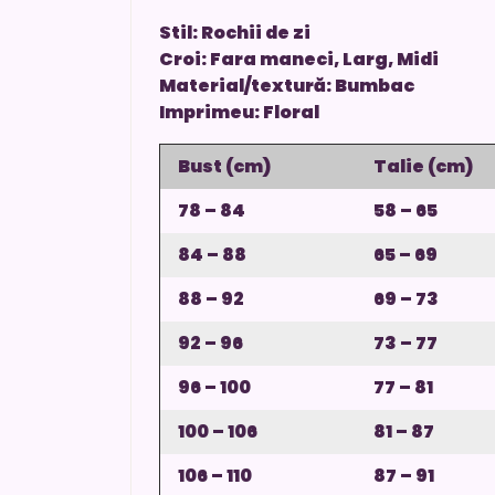
Stil: Rochii de zi
Croi: Fara maneci, Larg, Midi
Material/textură: Bumbac
Imprimeu: Floral
Bust (cm)
Talie (cm)
78 – 84
58 – 65
84 – 88
65 – 69
88 – 92
69 – 73
92 – 96
73 – 77
96 – 100
77 – 81
100 – 106
81 – 87
106 – 110
87 – 91