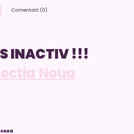
Comentarii (0)
S INACTIV !!!
lectia Noua
scoza