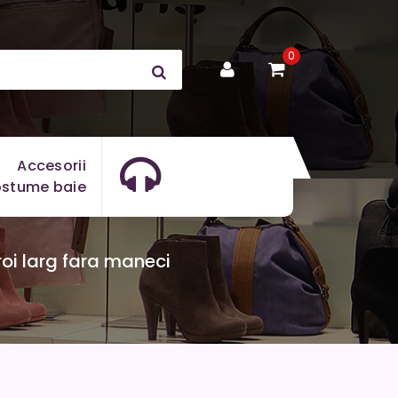
0
Accesorii
stume baie
roi larg fara maneci