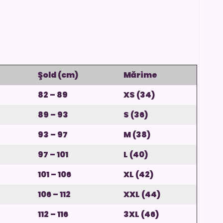
Şold (cm)
Mărime
82 – 89
XS (34)
89 – 93
S (36)
93 – 97
M (38)
97 – 101
L (40)
101 – 106
XL (42)
106 – 112
XXL (44)
112 – 116
3XL (46)