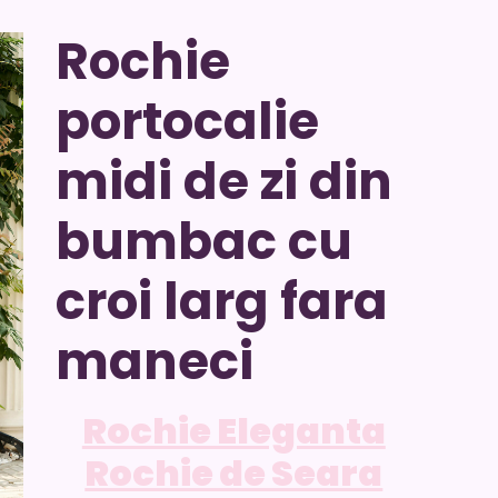
Rochie
portocalie
midi de zi din
bumbac cu
croi larg fara
maneci
Rochie Eleganta
Rochie de Seara