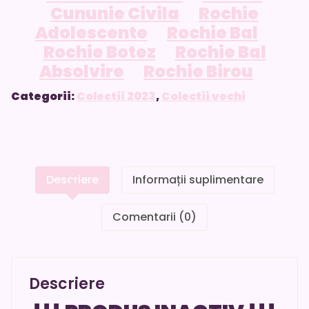
Cununie Civila
Rochie
Adolescente
Rochie Bal
Rochie Botez
Rochie Bal
Absolvire
Rochie Birou
Categorii:
Colectii 2023
,
Colectii vechi
Descriere
Informații suplimentare
Comentarii (0)
Descriere