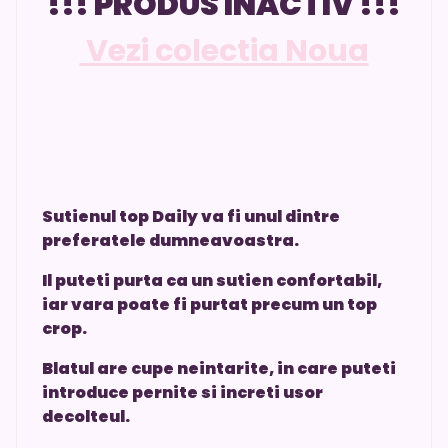
!!! PRODUS INACTIV !!!
Vezi colectia Noua
Sutienul top Daily va fi unul dintre
preferatele dumneavoastra.
Il puteti purta ca un sutien confortabil,
iar vara poate fi purtat precum un top
crop.
Blatul are cupe neintarite, in care puteti
introduce pernite si increti usor
decolteul.