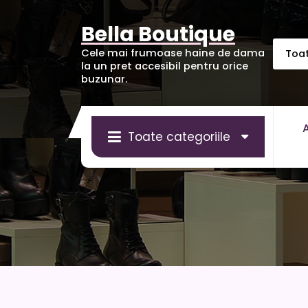
Sari
la
Bella Boutique
conținut
Cele mai frumoase haine de dama
la un pret accesibil pentru orice
buzunar.
Toate categoriile