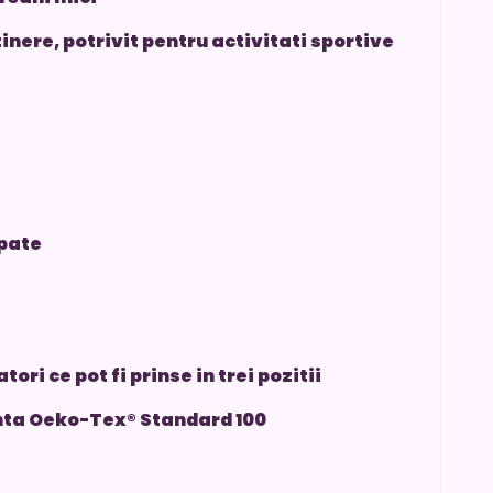
inere, potrivit pentru activitati sportive
spate
ori ce pot fi prinse in trei pozitii
ranta Oeko-Tex® Standard 100