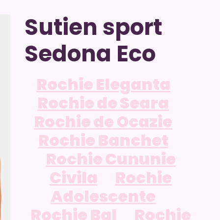
Sutien sport
Sedona Eco
Rochie Eleganta
Rochie de Seara
Rochie de Ocazie
Rochie Banchet
Rochie Cununie
Civila
Rochie
Adolescente
Rochie Bal
Rochie