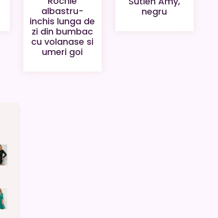
Rochie
Sutien Amy,
albastru-
negru
inchis lunga de
zi din bumbac
cu volanase si
umeri goi