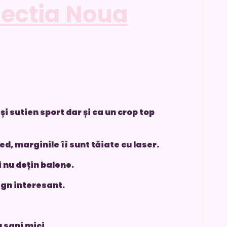
lectia Noua
i sutien sport dar și ca un crop top
d, marginile îî sunt tăiate cu laser.
 nu dețin balene.
ign interesant.
u sani mici