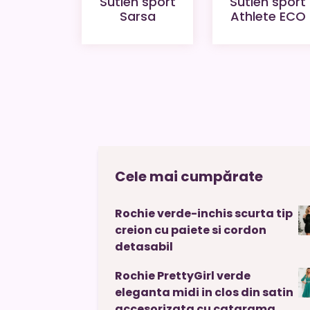
Sutien sport
Sutien sport
Sarsa
Athlete ECO
Cele mai cumpărate
Rochie verde-inchis scurta tip
creion cu paiete si cordon
detasabil
Rochie PrettyGirl verde
eleganta midi in clos din satin
accesorizata cu catarama