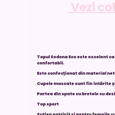
Vezi co
Topul Sedona Eco este excelent ca ș
confortabil.
Este confecționat din material nete
Cupele mascate sunt fin întărite și
Partea din spate cu bretele cu des
Top sport
Sutien potrivit si pentru femeile c