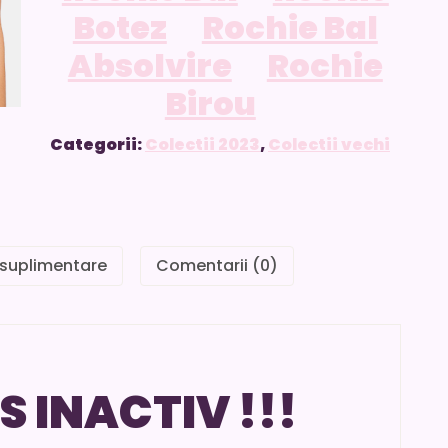
Botez
Rochie Bal
Absolvire
Rochie
Birou
Categorii:
Colectii 2023
,
Colectii vechi
 suplimentare
Comentarii (0)
S INACTIV !!!