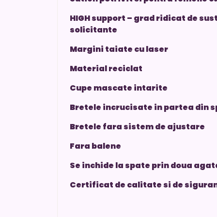
HIGH support – grad ridicat de sust
solicitante
Margini taiate cu laser
Material reciclat
Cupe mascate intarite
Bretele incrucisate in partea din 
Bretele fara sistem de ajustare
Fara balene
Se inchide la spate prin doua agatat
Certificat de calitate si de sigu