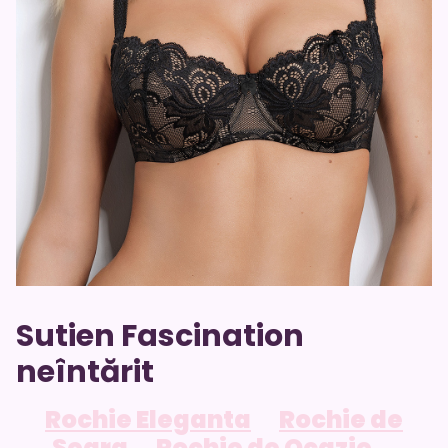
Sutien Fascination
neîntărit
Rochie Eleganta
Rochie de
Seara
Rochie de Ocazie