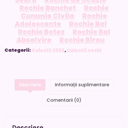
Rochie Banchet
Rochie
Cununie Civila
Rochie
Adolescente
Rochie Bal
Rochie Botez
Rochie Bal
Absolvire
Rochie Birou
Categorii:
Colectii 2023
,
Colectii vechi
Descriere
Informații suplimentare
Comentarii (0)
Descriere