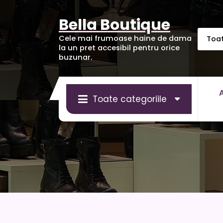
Sari
la
Bella Boutique
conținut
Cele mai frumoase haine de dama
la un pret accesibil pentru orice
buzunar.
Toate categoriile