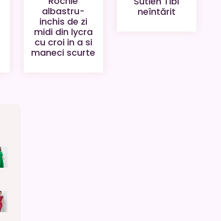
Rochie
Sutien Tibi
albastru-
neîntărit
inchis de zi
midi din lycra
cu croi in a si
maneci scurte