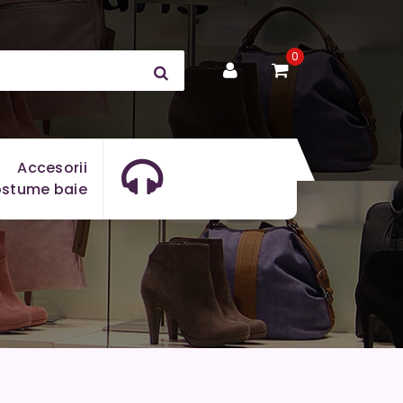
0
Accesorii
stume baie
y