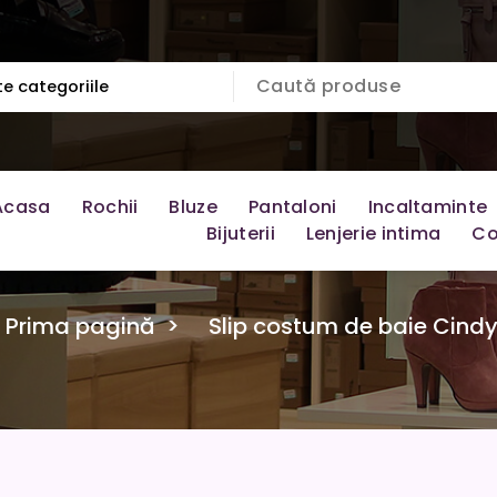
Acasa
Rochii
Bluze
Pantaloni
Incaltaminte
Bijuterii
Lenjerie intima
Co
Prima pagină
>
Slip costum de baie Cind