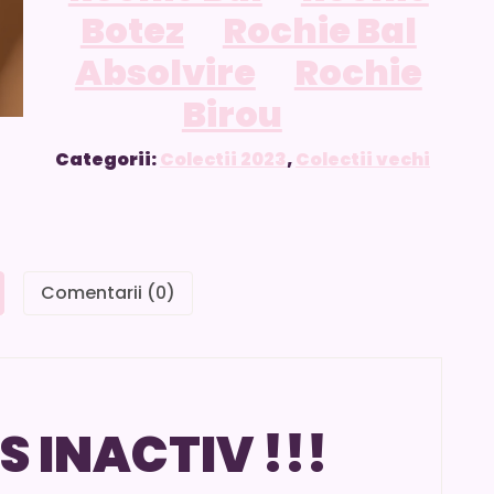
Botez
Rochie Bal
Absolvire
Rochie
Birou
Categorii:
Colectii 2023
,
Colectii vechi
Comentarii (0)
S INACTIV !!!