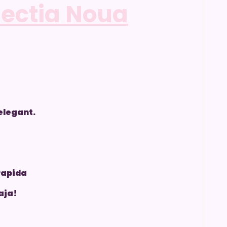
lectia Noua
elegant.
rapida
aja!