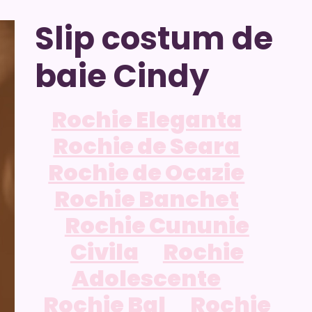
Slip costum de
baie Cindy
Rochie Eleganta
Rochie de Seara
Rochie de Ocazie
Rochie Banchet
Rochie Cununie
Civila
Rochie
Adolescente
Rochie Bal
Rochie