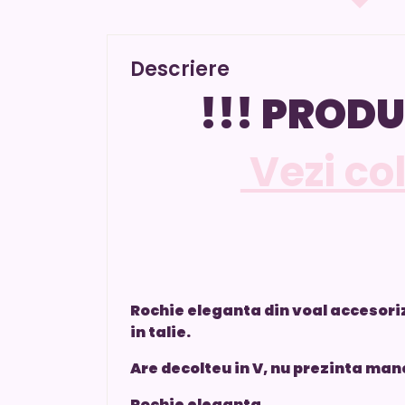
Descriere
!!! PRODU
Vezi co
Rochie eleganta din voal accesori
in talie.
Are decolteu in V, nu prezinta manec
Rochie eleganta