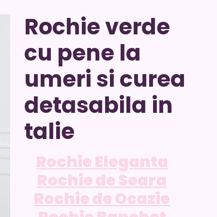
Rochie verde
cu pene la
umeri si curea
detasabila in
talie
Rochie Eleganta
Rochie de Seara
Rochie de Ocazie
Rochie Banchet