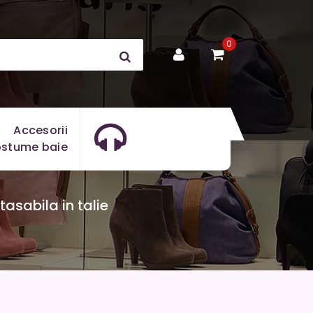
0
Accesorii
stume baie
asabila in talie