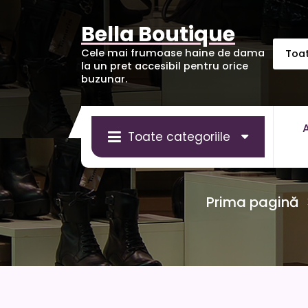
Sari
la
Bella Boutique
conținut
Cele mai frumoase haine de dama
la un pret accesibil pentru orice
buzunar.
Toate categoriile
Prima pagină