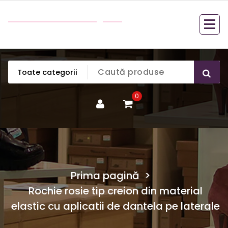
Sari
Bella Boutique
la
Cele mai frumoase haine de dama la un pret
conținut
accesibil pentru orice buzunar.
0
Prima pagină
>
Rochie rosie tip creion din material
elastic cu aplicatii de dantela pe laterale