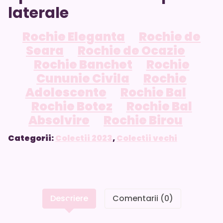
laterale
Rochie Eleganta
Rochie de
Seara
Rochie de Ocazie
Rochie Banchet
Rochie
Cununie Civila
Rochie
Adolescente
Rochie Bal
Rochie Botez
Rochie Bal
Absolvire
Rochie Birou
Categorii:
Colectii 2023
,
Colectii vechi
Descriere
Comentarii (0)