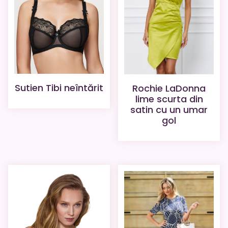
Sutien Tibi neîntărit
Rochie LaDonna
lime scurta din
satin cu un umar
gol