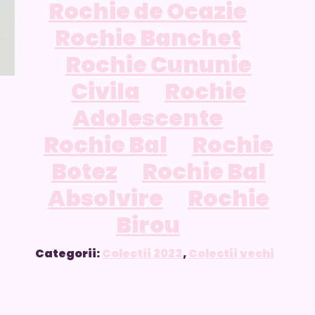
Rochie de Ocazie
Rochie Banchet
Rochie Cununie
Civila
Rochie
Adolescente
Rochie Bal
Rochie
Botez
Rochie Bal
Absolvire
Rochie
Birou
Categorii:
Colectii 2023
,
Colectii vechi