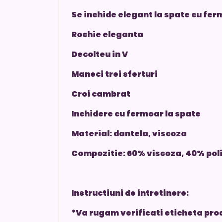
Se inchide elegant la spate cu fer
Rochie eleganta
Decolteu in V
Maneci trei sferturi
Croi cambrat
Inchidere cu fermoar la spate
Material: dantela, viscoza
Compozitie: 60% viscoza, 40% pol
Instructiuni de intretinere:
*Va rugam verificati eticheta pro