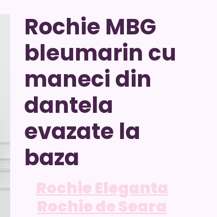
Rochie MBG
bleumarin cu
maneci din
dantela
evazate la
baza
Rochie Eleganta
Rochie de Seara