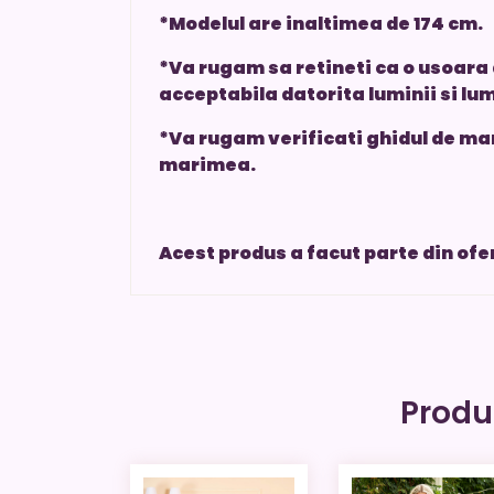
*Modelul are inaltimea de 174 cm.
*Va rugam sa retineti ca o usoara 
acceptabila datorita luminii si lum
*Va rugam verificati ghidul de mar
marimea.
Acest produs a facut parte din of
Produ