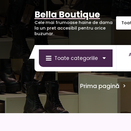
Sari
la
Bella Boutique
conținut
Cele mai frumoase haine de dama
la un pret accesibil pentru orice
buzunar.
Toate categoriile
Prima pagină