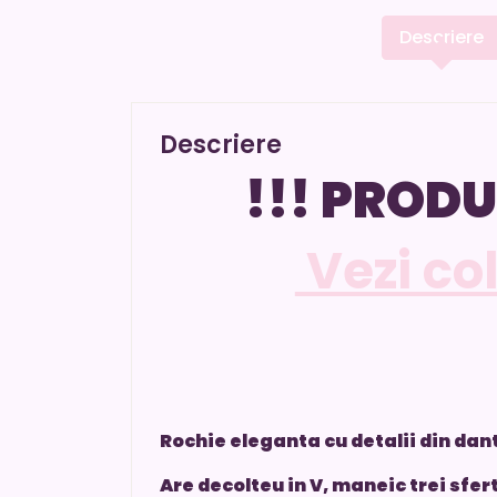
Descriere
Descriere
!!! PRODU
Vezi co
Rochie eleganta cu detalii din dan
Are decolteu in V, maneic trei sfer