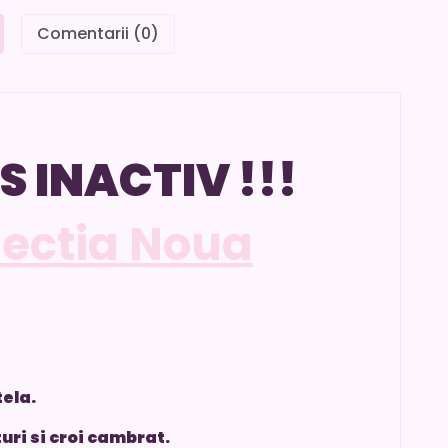
Comentarii (0)
S INACTIV !!!
lectia Noua
tela.
turi si croi cambrat.