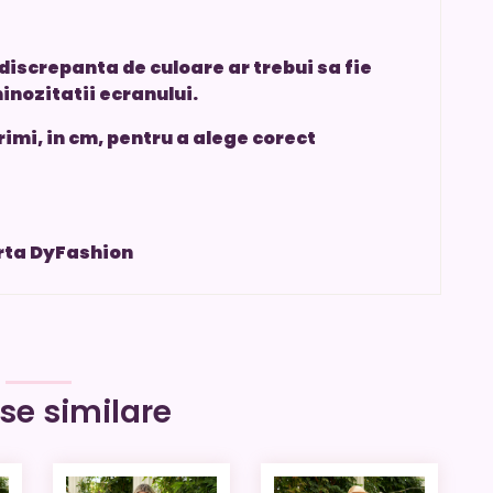
discrepanta de culoare ar trebui sa fie
inozitatii ecranului.
imi, in cm, pentru a alege corect
erta DyFashion
se similare