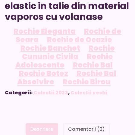
elastic in talie din material
vaporos cu volanase
Rochie Eleganta
Rochie de
Seara
Rochie de Ocazie
Rochie Banchet
Rochie
Cununie Civila
Rochie
Adolescente
Rochie Bal
Rochie Botez
Rochie Bal
Absolvire
Rochie Birou
Categorii:
Colectii 2023
,
Colectii vechi
Descriere
Comentarii (0)