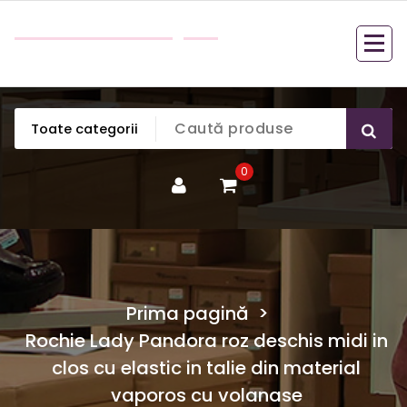
Sari
Bella Boutique
la
Cele mai frumoase haine de dama la un pret
conținut
accesibil pentru orice buzunar.
0
Prima pagină
>
Rochie Lady Pandora roz deschis midi in
clos cu elastic in talie din material
vaporos cu volanase