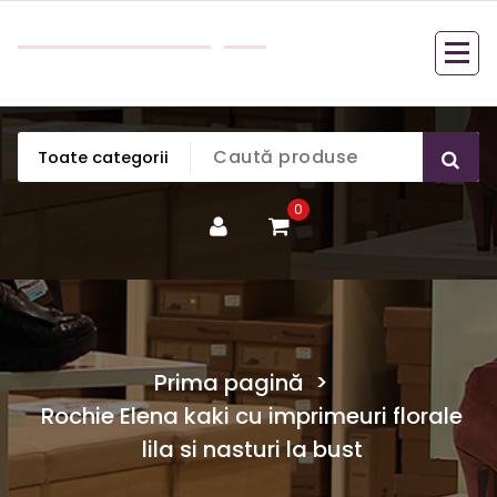
Sari
Bella Boutique
la
Cele mai frumoase haine de dama la un pret
conținut
accesibil pentru orice buzunar.
0
Prima pagină
>
Rochie Elena kaki cu imprimeuri florale
lila si nasturi la bust