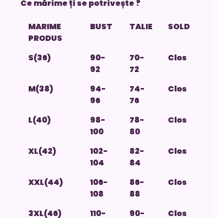
Ce mărime ți se potrivește ?
MARIME
BUST
TALIE
SOLD
PRODUS
S(36)
90-
70-
Clos
92
72
M(38)
94-
74-
Clos
96
76
L(40)
98-
78-
Clos
100
80
XL(42)
102-
82-
Clos
104
84
XXL(44)
106-
86-
Clos
108
88
3XL(46)
110-
90-
Clos