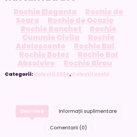
Rochie Eleganta
Rochie de
Seara
Rochie de Ocazie
Rochie Banchet
Rochie
Cununie Civila
Rochie
Adolescente
Rochie Bal
Rochie Botez
Rochie Bal
Absolvire
Rochie Birou
Categorii:
Colectii 2024
,
Colectii vechi
Descriere
Informații suplimentare
Comentarii (0)