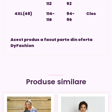
112
92
4XL(48)
114-
94-
Clos
116
96
Acest produs a facut parte din oferta
DyFashion
Produse similare