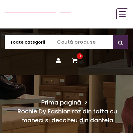
Sari
Bella Boutique
la
Cele mai frumoase haine de dama la un pret
conținut
accesibil pentru orice buzunar.
0
Prima pagină
>
Rochie Dy Fashion roz din tafta cu
maneci si decolteu din dantela