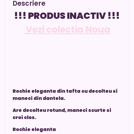
Descriere
!!! PRODUS INACTIV !!!
Vezi colectia Noua
Rochie eleganta din tafta cu decolteu si
maneci din dantela.
Are decolteu rotund, maneci scurte si
croi clos.
Rochie eleganta