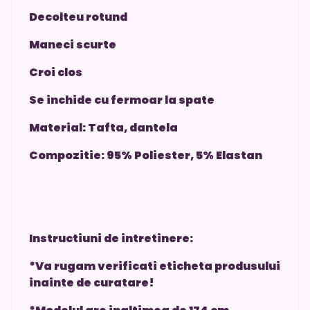
Decolteu rotund
Maneci scurte
Croi clos
Se inchide cu fermoar la spate
Material: Tafta, dantela
Compozitie: 95% Poliester, 5% Elastan
Instructiuni de intretinere:
*Va rugam verificati eticheta produsului
inainte de curatare!