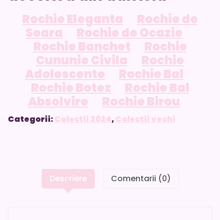
Rochie Eleganta
Rochie de
Seara
Rochie de Ocazie
Rochie Banchet
Rochie
Cununie Civila
Rochie
Adolescente
Rochie Bal
Rochie Botez
Rochie Bal
Absolvire
Rochie Birou
Categorii:
Colectii 2024
,
Colectii vechi
Descriere
Comentarii (0)