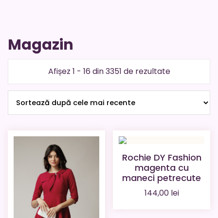
Magazin
Sortat
Afișez 1 - 16 din 3351 de rezultate
după
cele
mai
recente
Rochie DY Fashion
magenta cu
maneci petrecute
144,00
lei