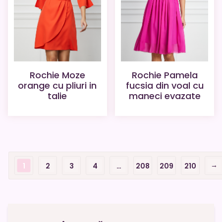
Rochie Moze
Rochie Pamela
orange cu pliuri in
fucsia din voal cu
talie
maneci evazate
→
1
2
3
4
…
208
209
210